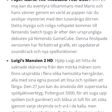
maj kan du äventyra tillsammans med Mario och
hans vänner genom en värld av papper när du
avslöjar mysteriet med den tusenåriga dörren.
Detta mysiga och roliga rollspelet kommer till
Nintendo Switch tjugo år efter den ursprungliga
debuten på Nintendo GameCube. Denna finslipade
versionen har förbättrad grafik, ett uppdaterat
soundtrack och nya spelfunktioner.
Luigi’s Mansion 2 HD
: Hjälp Luigi att hitta de
saknade skärvorna från den mörka månen som
finns utspridda i flera olika hemsökta herrgårdar,
alla med sina egna pussel att lösa och spöken att
fånga. Den 27 juni kan du använda ditt superstarka
spökjaktsverktyg, Poltergust 5000, för att suga upp
spöken (och gardiner) och blåsa ut luft för att söka
igenom varje skrymsle och vrå i de kalla, men