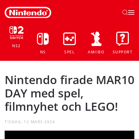
Skip to main content
NS2
NS
SPEL
AMIIBO
SUPPORT
Nintendo firade MAR10
DAY med spel,
filmnyhet och LEGO!
TISDAG, 12 MARS 2024