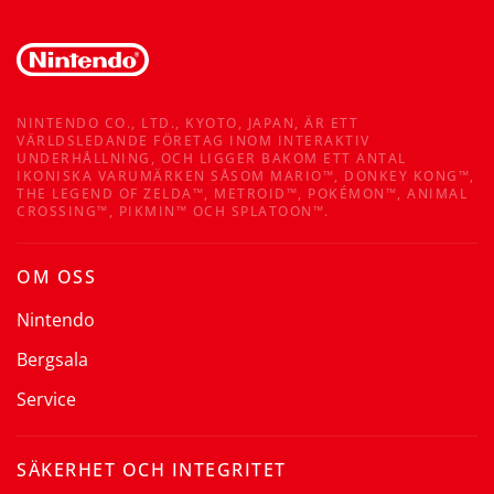
NINTENDO CO., LTD., KYOTO, JAPAN, ÄR ETT
VÄRLDSLEDANDE FÖRETAG INOM INTERAKTIV
UNDERHÅLLNING, OCH LIGGER BAKOM ETT ANTAL
IKONISKA VARUMÄRKEN SÅSOM MARIO™, DONKEY KONG™,
THE LEGEND OF ZELDA™, METROID™, POKÉMON™, ANIMAL
CROSSING™, PIKMIN™ OCH SPLATOON™.
OM OSS
Nintendo
Bergsala
Service
SÄKERHET OCH INTEGRITET