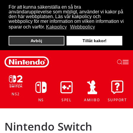
För att kunna säkerställa en så bra
användarupplevelse som möjligt, använder vi kakor på
Skip to main content
den här webbplatsen. Läs vår kakpolicy och
webbpolicy för mer information om vilken information vi
sparar och varför.
Kakpolicy
Webbpolicy
Avböj
Tillåt kakor!
NS2
NS
SPEL
AMIIBO
SUPPORT
Nintendo Switch