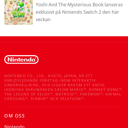
Yoshi And The Mysterious Book lanseras
exklusivt på Nintendo Switch 2 den här
veckan
NINTENDO CO., LTD., KYOTO, JAPAN, ÄR ETT
VÄRLDSLEDANDE FÖRETAG INOM INTERAKTIV
UNDERHÅLLNING, OCH LIGGER BAKOM ETT ANTAL
IKONISKA VARUMÄRKEN SÅSOM MARIO™, DONKEY KONG™,
THE LEGEND OF ZELDA™, METROID™, POKÉMON™, ANIMAL
CROSSING™, PIKMIN™ OCH SPLATOON™.
OM OSS
Nintendo