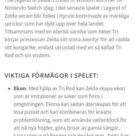
Nintendo Switch idag. I det senaste spelet i Legend of
Zelda-serien blir folket i Hyrule bortrövade av märkliga
sprickor som har dykt upp över hela landet.
Tillsammans med en eterisk varelse som heter Tri
börjar prinsessan Zelda sitt stora äventyr för att rädda
sitt kungarike, endast utrustad med en så kallad Tri
Rod och sin visdom.
VIKTIGA FÖRMÅGOR I SPELET:
Ekon
: Med hjälp av Tri Rod kan Zelda skapa ekon
som är imitationer av saker som finns i
omgivningen. Ekona kan sedan återskapas för att
lösa pussel och kan kombineras för kreativ
problemlösning, som att använda vattenblock för
att nå nya höjder, göra broar av gamla sängar,
kasta stenar på fiender och mycket mer. Zelda kan