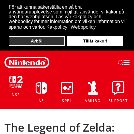
För att kunna säkerställa en så bra
användarupplevelse som möjligt, använder vi kakor på
Skip to main content
den här webbplatsen. Läs vår kakpolicy och
webbpolicy för mer information om vilken information vi
sparar och varför.
Kakpolicy
Webbpolicy
Avböj
Tillåt kakor!
NS2
NS
SPEL
AMIIBO
SUPPORT
The Legend of Zelda: