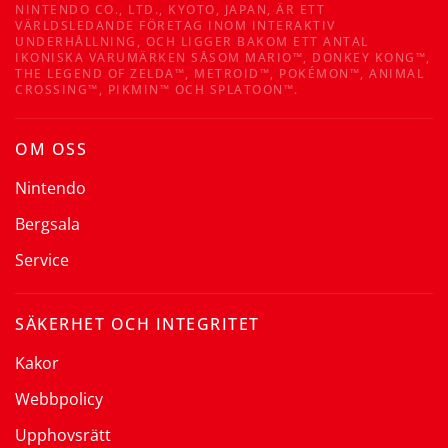
NINTENDO CO., LTD., KYOTO, JAPAN, ÄR ETT
VÄRLDSLEDANDE FÖRETAG INOM INTERAKTIV
UNDERHÅLLNING, OCH LIGGER BAKOM ETT ANTAL
IKONISKA VARUMÄRKEN SÅSOM MARIO™, DONKEY KONG™,
THE LEGEND OF ZELDA™, METROID™, POKÉMON™, ANIMAL
CROSSING™, PIKMIN™ OCH SPLATOON™.
OM OSS
Nintendo
Bergsala
Service
SÄKERHET OCH INTEGRITET
Kakor
Webbpolicy
Upphovsrätt