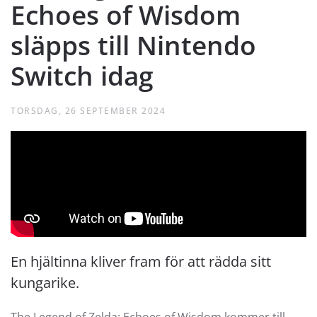
Echoes of Wisdom
släpps till Nintendo
Switch idag
TORSDAG, 26 SEPTEMBER 2024
En hjältinna kliver fram för att rädda sitt
kungarike.
The Legend of Zelda: Echoes of Wisdom kommer till