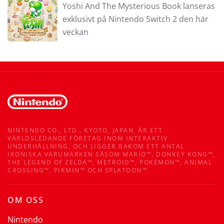
Yoshi And The Mysterious Book lanseras
exklusivt på Nintendo Switch 2 den här
veckan
NINTENDO CO., LTD., KYOTO, JAPAN, ÄR ETT
VÄRLDSLEDANDE FÖRETAG INOM INTERAKTIV
UNDERHÅLLNING, OCH LIGGER BAKOM ETT ANTAL
IKONISKA VARUMÄRKEN SÅSOM MARIO™, DONKEY KONG™,
THE LEGEND OF ZELDA™, METROID™, POKÉMON™, ANIMAL
CROSSING™, PIKMIN™ OCH SPLATOON™.
OM OSS
Nintendo