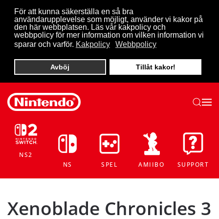
För att kunna säkerställa en så bra
användarupplevelse som möjligt, använder vi kakor på
Skip to main content
den här webbplatsen. Läs vår kakpolicy och
webbpolicy för mer information om vilken information vi
sparar och varför.
Kakpolicy
Webbpolicy
Avböj
Tillåt kakor!
NS2
NS
SPEL
AMIIBO
SUPPORT
Xenoblade Chronicles 3