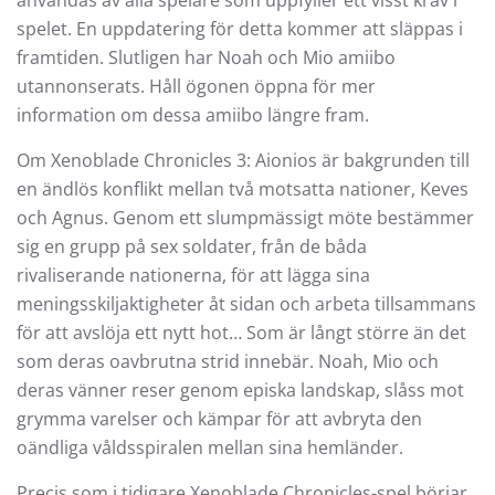
spelet. En uppdatering för detta kommer att släppas i
framtiden. Slutligen har Noah och Mio amiibo
utannonserats. Håll ögonen öppna för mer
information om dessa amiibo längre fram.
Om Xenoblade Chronicles 3: Aionios är bakgrunden till
en ändlös konflikt mellan två motsatta nationer, Keves
och Agnus. Genom ett slumpmässigt möte bestämmer
sig en grupp på sex soldater, från de båda
rivaliserande nationerna, för att lägga sina
meningsskiljaktigheter åt sidan och arbeta tillsammans
för att avslöja ett nytt hot… Som är långt större än det
som deras oavbrutna strid innebär. Noah, Mio och
deras vänner reser genom episka landskap, slåss mot
grymma varelser och kämpar för att avbryta den
oändliga våldsspiralen mellan sina hemländer.
Precis som i tidigare Xenoblade Chronicles-spel börjar