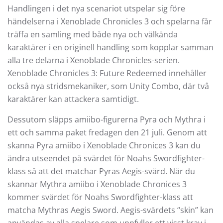
Handlingen i det nya scenariot utspelar sig före
händelserna i Xenoblade Chronicles 3 och spelarna får
träffa en samling med både nya och välkända
karaktärer i en originell handling som kopplar samman
alla tre delarna i Xenoblade Chronicles-serien.
Xenoblade Chronicles 3: Future Redeemed innehåller
också nya stridsmekaniker, som Unity Combo, där två
karaktärer kan attackera samtidigt.
Dessutom släpps amiibo-figurerna Pyra och Mythra i
ett och samma paket fredagen den 21 juli. Genom att
skanna Pyra amiibo i Xenoblade Chronices 3 kan du
ändra utseendet på svärdet för Noahs Swordfighter-
klass så att det matchar Pyras Aegis-svärd. När du
skannar Mythra amiibo i Xenoblade Chronices 3
kommer svärdet för Noahs Swordfighter-klass att
matcha Mythras Aegis Sword. Aegis-svärdets “skin” kan
användas av alla spelare som uppfyller ett visst krav i