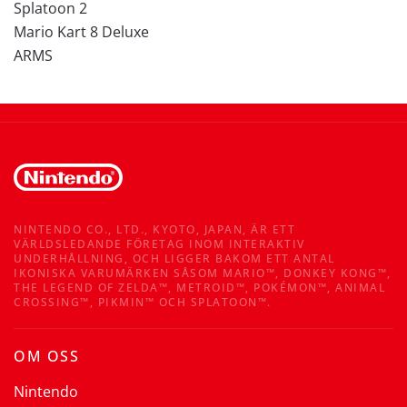
Splatoon 2
Mario Kart 8 Deluxe
ARMS
NINTENDO CO., LTD., KYOTO, JAPAN, ÄR ETT
VÄRLDSLEDANDE FÖRETAG INOM INTERAKTIV
UNDERHÅLLNING, OCH LIGGER BAKOM ETT ANTAL
IKONISKA VARUMÄRKEN SÅSOM MARIO™, DONKEY KONG™,
THE LEGEND OF ZELDA™, METROID™, POKÉMON™, ANIMAL
CROSSING™, PIKMIN™ OCH SPLATOON™.
OM OSS
Nintendo