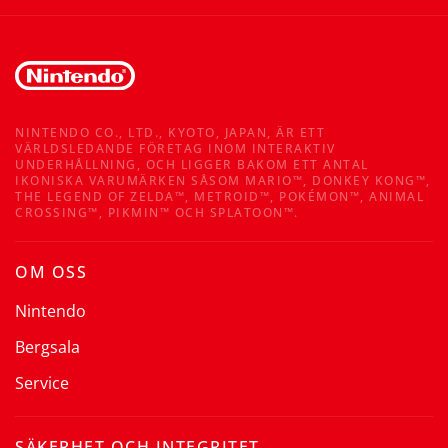
NINTENDO CO., LTD., KYOTO, JAPAN, ÄR ETT
VÄRLDSLEDANDE FÖRETAG INOM INTERAKTIV
UNDERHÅLLNING, OCH LIGGER BAKOM ETT ANTAL
IKONISKA VARUMÄRKEN SÅSOM MARIO™, DONKEY KONG™,
THE LEGEND OF ZELDA™, METROID™, POKÉMON™, ANIMAL
CROSSING™, PIKMIN™ OCH SPLATOON™.
OM OSS
Nintendo
Bergsala
Service
SÄKERHET OCH INTEGRITET