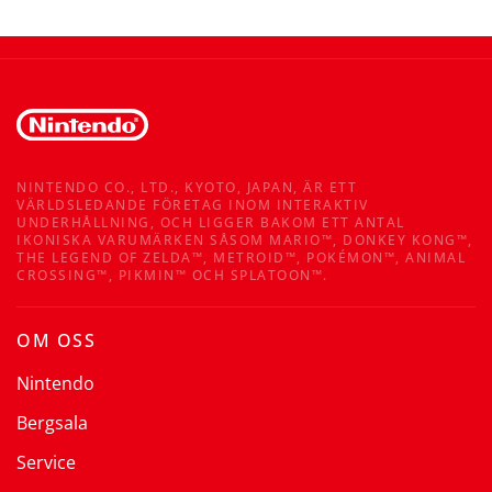
NINTENDO CO., LTD., KYOTO, JAPAN, ÄR ETT
VÄRLDSLEDANDE FÖRETAG INOM INTERAKTIV
UNDERHÅLLNING, OCH LIGGER BAKOM ETT ANTAL
IKONISKA VARUMÄRKEN SÅSOM MARIO™, DONKEY KONG™,
THE LEGEND OF ZELDA™, METROID™, POKÉMON™, ANIMAL
CROSSING™, PIKMIN™ OCH SPLATOON™.
OM OSS
Nintendo
Bergsala
Service