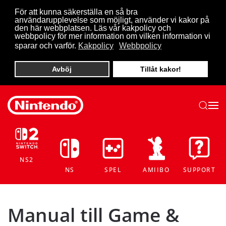
För att kunna säkerställa en så bra
användarupplevelse som möjligt, använder vi kakor på
Skip to main content
den här webbplatsen. Läs vår kakpolicy och
webbpolicy för mer information om vilken information vi
sparar och varför.
Kakpolicy
Webbpolicy
Avböj
Tillåt kakor!
NS2
NS
SPEL
AMIIBO
SUPPORT
Manual till Game &