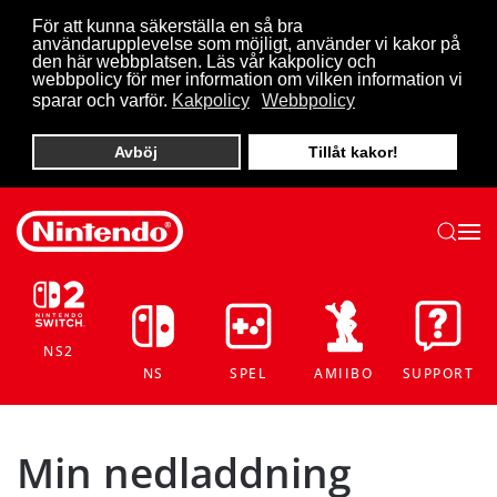
För att kunna säkerställa en så bra
användarupplevelse som möjligt, använder vi kakor på
Skip to main content
den här webbplatsen. Läs vår kakpolicy och
webbpolicy för mer information om vilken information vi
sparar och varför.
Kakpolicy
Webbpolicy
Avböj
Tillåt kakor!
NS2
NS
SPEL
AMIIBO
SUPPORT
Min nedladdning