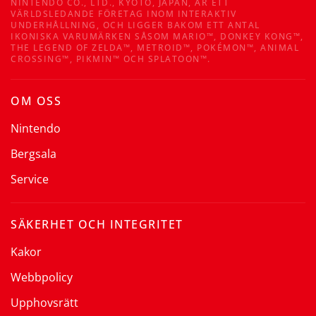
NINTENDO CO., LTD., KYOTO, JAPAN, ÄR ETT
VÄRLDSLEDANDE FÖRETAG INOM INTERAKTIV
UNDERHÅLLNING, OCH LIGGER BAKOM ETT ANTAL
IKONISKA VARUMÄRKEN SÅSOM MARIO™, DONKEY KONG™,
THE LEGEND OF ZELDA™, METROID™, POKÉMON™, ANIMAL
CROSSING™, PIKMIN™ OCH SPLATOON™.
OM OSS
Nintendo
Bergsala
Service
SÄKERHET OCH INTEGRITET
Kakor
Webbpolicy
Upphovsrätt