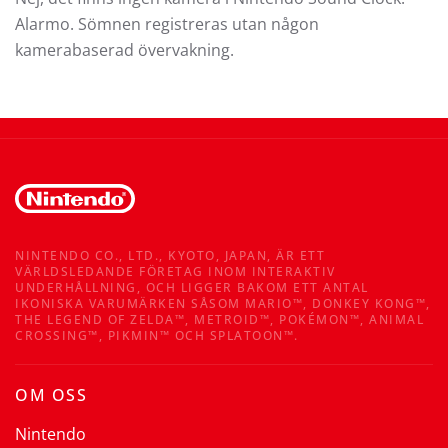
Alarmo. Sömnen registreras utan någon
kamerabaserad övervakning.
NINTENDO CO., LTD., KYOTO, JAPAN, ÄR ETT
VÄRLDSLEDANDE FÖRETAG INOM INTERAKTIV
UNDERHÅLLNING, OCH LIGGER BAKOM ETT ANTAL
IKONISKA VARUMÄRKEN SÅSOM MARIO™, DONKEY KONG™,
THE LEGEND OF ZELDA™, METROID™, POKÉMON™, ANIMAL
CROSSING™, PIKMIN™ OCH SPLATOON™.
OM OSS
Nintendo