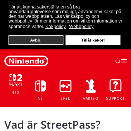
För att kunna säkerställa en så bra
användarupplevelse som möjligt, använder vi kakor på
Skip to main content
den här webbplatsen. Läs vår kakpolicy och
webbpolicy för mer information om vilken information vi
sparar och varför.
Kakpolicy
Webbpolicy
Avböj
Tillåt kakor!
NS2
NS
SPEL
AMIIBO
SUPPORT
Vad är StreetPass?