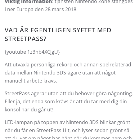
Viktig information
: tjänsten Nintendo Zone stängdes
i ner Europa den 28 mars 2018.
VAD ÄR EGENTLIGEN SYFTET MED
STREETPASS?
{youtube 1z3nb4XCJgU}
Att utväxla personliga rekord och annan spelrelaterad
data mellan Nintendo 3DS-ägare utan att något
manuellt arbete krävs.
StreetPass agerar utan att du behöver göra någonting.
Eller ja, det enda som krävs är att du tar med dig din
konsol när du går ut!
LED-lampan på toppen av Nintendo 3DS blinkar grönt
när du får en StreetPass Hit, och lyser sedan grönt så
att du vet om något har hänt när du kommer hem och