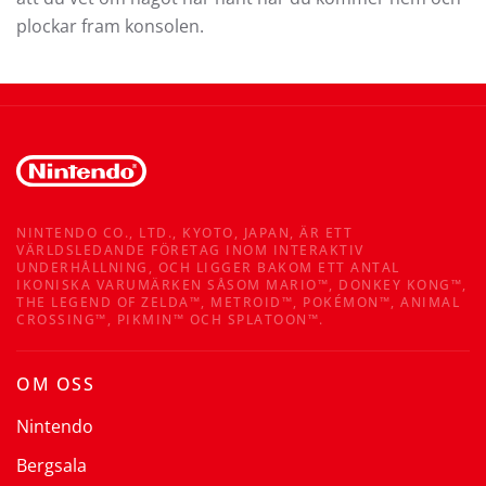
plockar fram konsolen.
NINTENDO CO., LTD., KYOTO, JAPAN, ÄR ETT
VÄRLDSLEDANDE FÖRETAG INOM INTERAKTIV
UNDERHÅLLNING, OCH LIGGER BAKOM ETT ANTAL
IKONISKA VARUMÄRKEN SÅSOM MARIO™, DONKEY KONG™,
THE LEGEND OF ZELDA™, METROID™, POKÉMON™, ANIMAL
CROSSING™, PIKMIN™ OCH SPLATOON™.
OM OSS
Nintendo
Bergsala