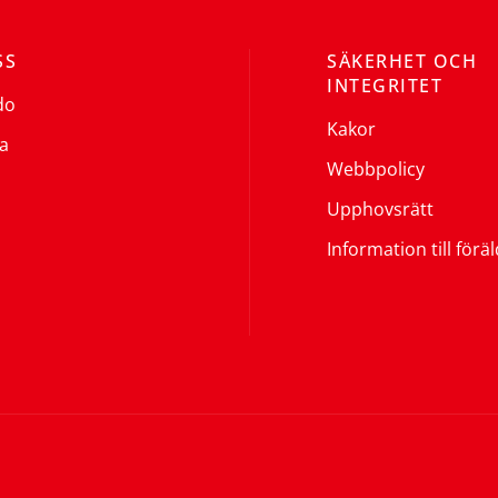
SS
SÄKERHET OCH
INTEGRITET
do
Kakor
a
Webbpolicy
Upphovsrätt
Information till förä