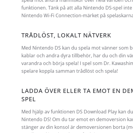
spela mot andra människor över hela världen och 
funktionen. Tänk på att alla Nintendo DS-spel inte 
Nintendo Wi-Fi Connection-märket på spelaskarna fö
TRÅDLÖST, LOKALT NÄTVERK
Med Nintendo DS kan du spela mot vänner som befin
kablar och andra dyra tillbehör, har du och din vän
varandra och börja spela! I spel som Dr. Kawashim
spelare koppla samman trådlöst och spela!
LADDA ÖVER ELLER TA EMOT EN DE
SPEL
Med hjälp av funktionen DS Download Play kan du s
Nintendo DS! Om du tar emot en demoversion kan
stänger av din konsol är demoversionen borta (m