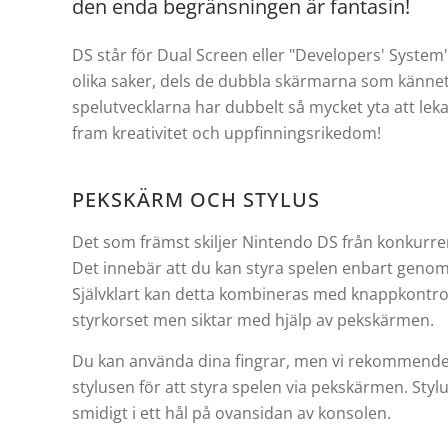
den enda begränsningen är fantasin!
DS står för Dual Screen eller "Developers' System" 
olika saker, dels de dubbla skärmarna som kännet
spelutvecklarna har dubbelt så mycket yta att lek
fram kreativitet och uppfinningsrikedom!
PEKSKÄRM OCH STYLUS
Det som främst skiljer Nintendo DS från konkurr
Det innebär att du kan styra spelen enbart genom
Självklart kan detta kombineras med knappkontroll
styrkorset men siktar med hjälp av pekskärmen.
Du kan använda dina fingrar, men vi rekommender
stylusen för att styra spelen via pekskärmen. Sty
smidigt i ett hål på ovansidan av konsolen.