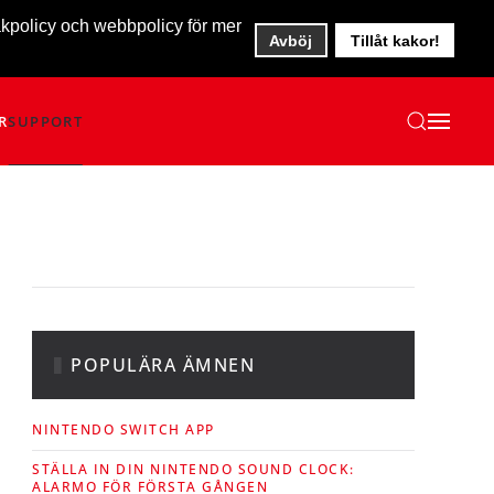
akpolicy och webbpolicy för mer
Avböj
Tillåt kakor!
R
SUPPORT
POPULÄRA ÄMNEN
NINTENDO SWITCH APP
STÄLLA IN DIN NINTENDO SOUND CLOCK:
ALARMO FÖR FÖRSTA GÅNGEN