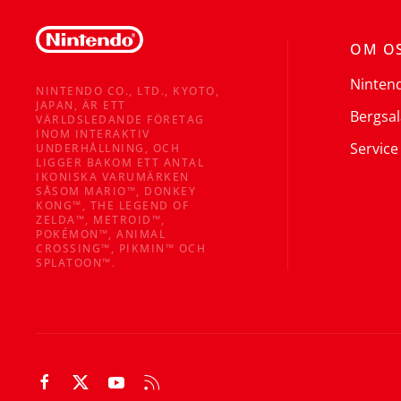
OM O
Ninten
NINTENDO CO., LTD., KYOTO,
JAPAN, ÄR ETT
Bergsal
VÄRLDSLEDANDE FÖRETAG
INOM INTERAKTIV
Service
UNDERHÅLLNING, OCH
LIGGER BAKOM ETT ANTAL
IKONISKA VARUMÄRKEN
SÅSOM MARIO™, DONKEY
KONG™, THE LEGEND OF
ZELDA™, METROID™,
POKÉMON™, ANIMAL
CROSSING™, PIKMIN™ OCH
SPLATOON™.