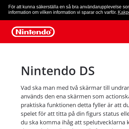
För att kunna säkerställa en så bra användarupplevelse so
information om vilken information vi sparar och varför.
Kakpo
Skip to main content
Nintendo DS
Vad ska man med två skärmar till undrar
används den ena skärmen som actionsk
praktiska funktionen detta fyller är att 
spelet för att titta på din figurs status e
du ska komma ihåg att spelutvecklarna k