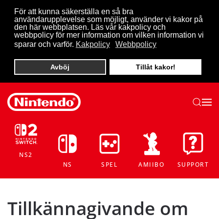
För att kunna säkerställa en så bra
användarupplevelse som möjligt, använder vi kakor på
Skip to main content
den här webbplatsen. Läs vår kakpolicy och
webbpolicy för mer information om vilken information vi
sparar och varför.
Kakpolicy
Webbpolicy
Avböj
Tillåt kakor!
NS2
NS
SPEL
AMIIBO
SUPPORT
Tillkännagivande om