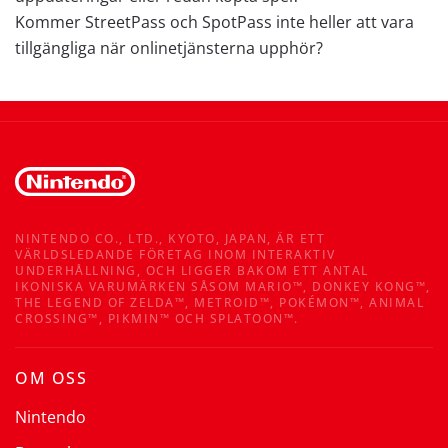
Kommer StreetPass och SpotPass inte heller att vara
tillgängliga när onlinetjänsterna upphör?
NINTENDO CO., LTD., KYOTO, JAPAN, ÄR ETT
VÄRLDSLEDANDE FÖRETAG INOM INTERAKTIV
UNDERHÅLLNING, OCH LIGGER BAKOM ETT ANTAL
IKONISKA VARUMÄRKEN SÅSOM MARIO™, DONKEY KONG™,
THE LEGEND OF ZELDA™, METROID™, POKÉMON™, ANIMAL
CROSSING™, PIKMIN™ OCH SPLATOON™.
OM OSS
Nintendo